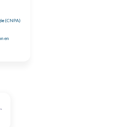
gie
(CNPA)
on en