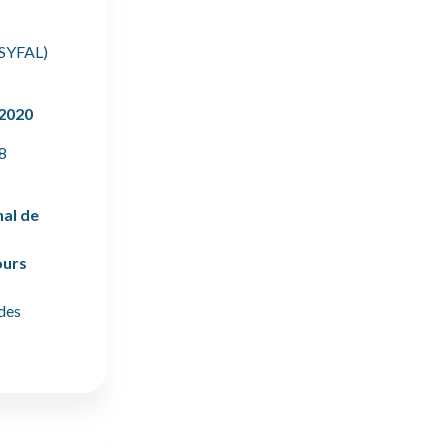
SYFAL)
 2020
8
al de
ours
des