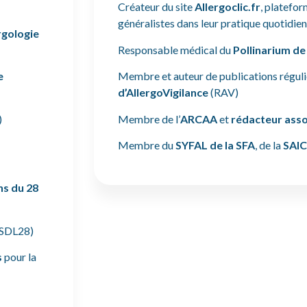
Créateur du site
Allergoclic.fr
, platefor
généralistes dans leur pratique quotidie
rgologie
Responsable médical du
Pollinarium d
e
Membre et auteur de publications régul
d’AllergoVigilance
(RAV)
)
Membre de l’
ARCAA
et
rédacteur asso
Membre du
SYFAL de la SFA
, de la
SAI
ns du 28
SDL28)
s
pour la