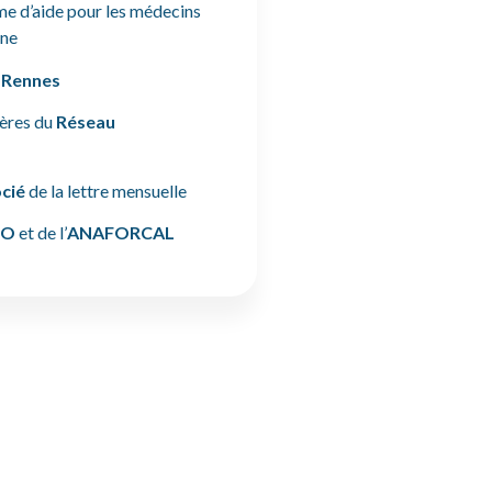
me d’aide pour les médecins
nne
e Rennes
ières du
Réseau
cié
de la lettre mensuelle
CO
et de l’
ANAFORCAL