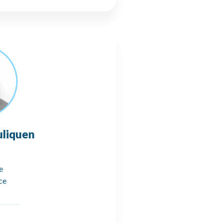
uliquen
e
ce