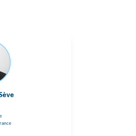
 Sève
e
France